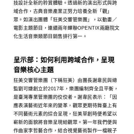
技設計全新的聆賞體驗。透過新的演出形式與跨
域合作，古典音樂產業正努力培養全新「觀」
眾。如演出團體「狂美交響管樂團」，以動畫／
電影主題節目，連續兩年蟬聯OPENTIX兩廳院文
化生活音樂類節目銷售排行第一。
呈示部：如何利用跨域合作，呈現
音樂核心主題
狂美交響管樂團（下稱狂美）由團長謝韋民與總
監劉可婕創立於2017年，樂團編制齊全且平衡，
是臺灣專業管樂團的佼佼者。謝韋民表示：「因
應表演藝術近年來的變革，觀眾更期待舞臺上有
不同藝術元素的綜合呈現，狂美草創時便希望以
嶄新的面貌將音樂呈現給觀眾。第一年我們便與
作曲家李哲藝合作，結合視覺藝術製作一檔親子