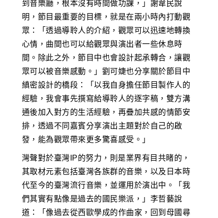
到音樂廳，根本沒有時間做功課，」謝韋民說
明，節目最重要的目標，就是在兩小時內打動觀
眾：「透過導聆人的介紹，觀眾可以迅速地轉換
心情，曲間也可以給觀眾與演出者一些休息時
間。除此之外，節目中也會設計起承轉合，讓觀
眾可以被音樂感動。」劉可婕也分享關於節目中
縝密設計的橋段：「以我自身擔任節目製作人的
經驗，我會事先撰寫給導聆人的逐字稿，雙方溝
通後加入對方的生活經驗，再疊加共感的情節安
排，透過不同嘉賓分享演出主題對於自己的啟
發，能為觀眾帶來更多驚喜感受。」
灣聲對於臺灣IP的努力，則是業界有目共睹的，
其取材元素包括臺灣各族群的音樂，以及日本時
代至今的臺灣流行音樂，並運用於演出中。「我
們其實有點像是過去的國民樂派，」李哲藝說
道：「像過去從西歐學成的作曲家，回到母國尋