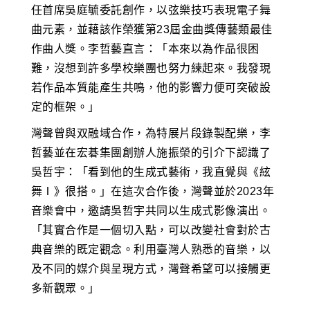
任首席吳庭毓委託創作，以弦樂技巧表現電子舞
曲元素，並藉該作榮獲第23屆金曲獎傳藝類最佳
作曲人獎。李哲藝直言：「本來以為作品很困
難，沒想到許多學校樂團也努力練起來。我發現
若作品本質能產生共鳴，他的影響力便可突破設
定的框架。」
灣聲曾與双融域合作，為特展片段錄製配樂，李
哲藝並在宏碁集團創辦人施振榮的引介下認識了
吳哲宇：「看到他的生成式藝術，我直覺與《絃
舞Ⅰ》很搭。」在這次合作後，灣聲並於2023年
音樂會中，邀請吳哲宇共同以生成式影像演出。
「其實合作是一個切入點，可以改變社會對於古
典音樂的既定觀念。利用臺灣人熟悉的音樂，以
及不同的媒介與呈現方式，灣聲希望可以接觸更
多新觀眾。」