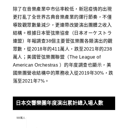
除了在音樂產業中市佔率較低，新冠疫情的出現
更打亂了全世界古典音樂產業的運行節奏，不僅
導致觀眾數量減少，更連帶改變演出團體之收入
結構。根據日本管弦樂協會（日本オーケストラ
連盟）年報調查38個主要管弦樂團各類演出的觀
眾數，從2018年的411萬人，跌至2021年的238
萬人；美國管弦樂團聯盟（The League of
American Orchestras ）的年度調查也顯示，美
國樂團營收結構中的票務收入從2019年30%，跌
落至2021年7%。
日本交響樂團年度演出累計總入場人數