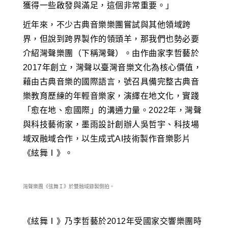
獲得一些啟發與滿足，這個非常重要。」
近年來，不少古典音樂樂團嘗試與其他領域跨
界，但說到跨界製作的領頭羊，那我們也勢必要
介紹灣聲樂團（下稱灣聲）。由作曲家李哲藝於
2017年創立，灣聲以臺灣音樂文化為核心價值，
藉由古典音樂的國際語言，號召具備完整古典音
樂教育歷練的年輕音樂家，演繹在地文化，實踐
「愈在地、愈國際」的溝通力量。2022年，灣聲
與科技藝術家，墨雨設計創辦人吳哲宇、科技場
域双融域合作，以生成式AI技術製作音樂影片
《絃舞Ⅰ》。
灣聲樂團《弦舞Ｉ》於雙融域錄製側拍。
《絃舞Ⅰ》乃李哲藝於2012年受國家交響樂團時