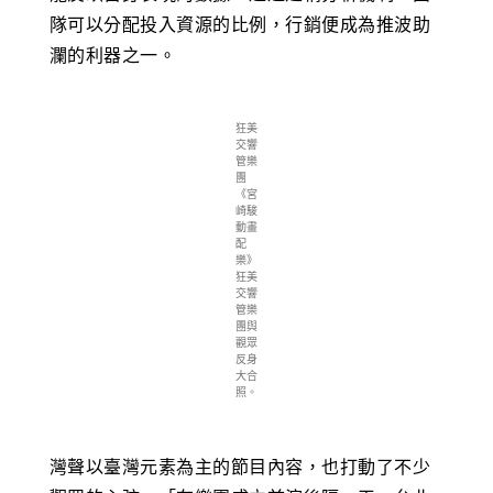
隊可以分配投入資源的比例，行銷便成為推波助
瀾的利器之一。
狂美
交響
管樂
團
《宮
崎駿
動畫
配
樂》
狂美
交響
管樂
團與
觀眾
反身
大合
照。
灣聲以臺灣元素為主的節目內容，也打動了不少