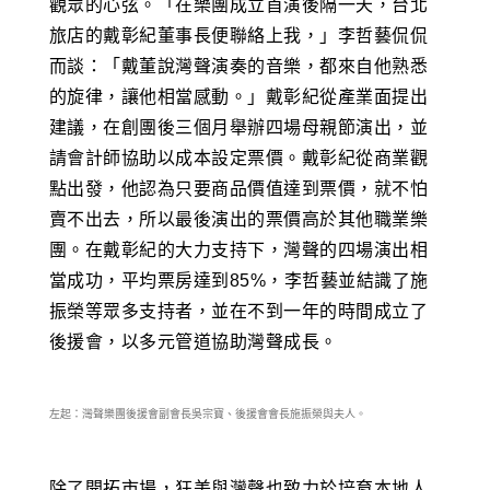
觀眾的心弦。「在樂團成立首演後隔一天，台北
旅店的戴彰紀董事長便聯絡上我，」李哲藝侃侃
而談：「戴董說灣聲演奏的音樂，都來自他熟悉
的旋律，讓他相當感動。」戴彰紀從產業面提出
建議，在創團後三個月舉辦四場母親節演出，並
請會計師協助以成本設定票價。戴彰紀從商業觀
點出發，他認為只要商品價值達到票價，就不怕
賣不出去，所以最後演出的票價高於其他職業樂
團。在戴彰紀的大力支持下，灣聲的四場演出相
當成功，平均票房達到85%，李哲藝並結識了施
振榮等眾多支持者，並在不到一年的時間成立了
後援會，以多元管道協助灣聲成長。
左起：灣聲樂團後援會副會長吳宗寶、後援會會長施振榮與夫人。
除了開拓市場，狂美與灣聲也致力於培育本地人