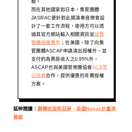
驗。
而在其他國家如日本，集管團體
JASRAC便針對此類演奏音樂會設
計了一套工作流程，使用方可以透
過其官方網站輸入相關資訊並
試算
整體授權費用
；在美國，除了向集
管團體ASCAP申請演出授權外，並
支付約為票房收入之0.95%外，
ASCAP也與美國管樂團協會
ACB等
公協會
合作，提供優惠的年費授權
方案。
延伸閱讀：
翻轉追版稅惡夢，英國Nexus計畫再
晉級