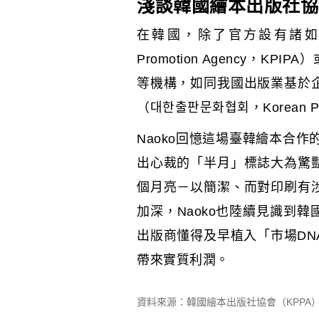
淺談韓國繪本出版社協
在韓國，除了官方設有諸如韓國出版
Promotion Agency，KPIPA
等機構，如同我國出版業基於
（대한출판문화협회，Korean P
Naoko回憶這場臺韓繪本合
出心裁的「半月」標誌大為驚
個月亮－以簡潔、而對印刷有
加深，Naoko也陸續見識到
出版商懂得及早植入「市場D
帶來實質利潤。
資料來源：韓國繪本出版社協會（KPPA