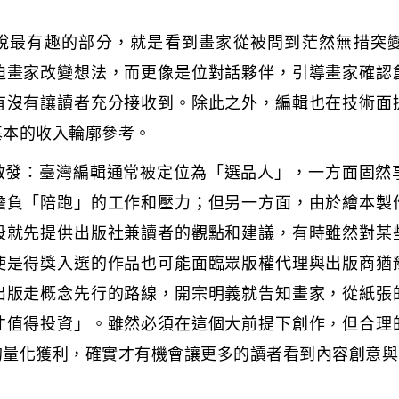
ko說最有趣的部分，就是看到畫家從被問到茫然無措突
迫畫家改變想法，而更像是位對話夥伴，引導畫家確認
有沒有讓讀者充分接收到。除此之外，編輯也在技術面
基本的收入輪廓參考。
的啟發：臺灣編輯通常被定位為「選品人」，一方面固
擔負「陪跑」的工作和壓力；但另一方面，由於繪本製
段就先提供出版社兼讀者的觀點和建議，有時雖然對某
使是得獎入選的作品也可能面臨眾版權代理與出版商猶
出版走概念先行的路線，開宗明義就告知畫家，從紙張
才值得投資」。雖然必須在這個大前提下創作，但合理
的量化獲利，確實才有機會讓更多的讀者看到內容創意與