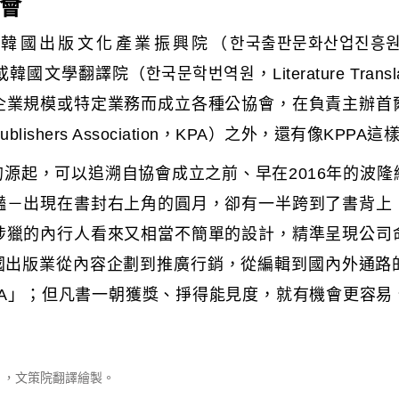
會
文化產業振興院（한국출판문화산업진흥원，Korea Pub
）或韓國文學翻譯院（한국문학번역원，Literature Translation 
企業規模或特定業務而成立各種公協會，在負責主辦首
ublishers Association，KPA）之外，還有像K
作的源起，可以追溯自協會成立之前、早在2016年的波
豔－出現在書封右上角的圓月，卻有一半跨到了書背上
涉獵的內行人看來又相當不簡單的設計，精準呈現公司
韓國出版業從內容企劃到推廣行銷，從編輯到國內外通
NA」；但凡書一朝獲獎、掙得能見度，就有機會更容易
），文策院翻譯繪製。