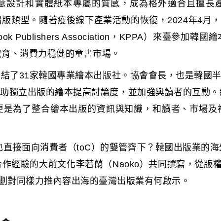
意設計和實體紙本專屬的質感，成為格外適合且擅長
版類型。隨著疫後線下產業活動的恢復，2024年4月
 Book Publishers Association，KPPA）
教育、消費力穩健的童書市場。
前共集結了31家韓國專業繪本出版社。協會會長，也是韓國
協助獨立出版的繪本提高討論度，並加強與讀者的互動。
更是為了整合繪本出版的資訊與知識，和讀者、市場及
B）也直接面向消費者（toC）的雙管齊下？韓國出版業的
作經驗的大前文化李若蘭（Naoko）共同撰寫，從版權
規劃對同樣力推內容出海的臺灣出版業有何啟示。