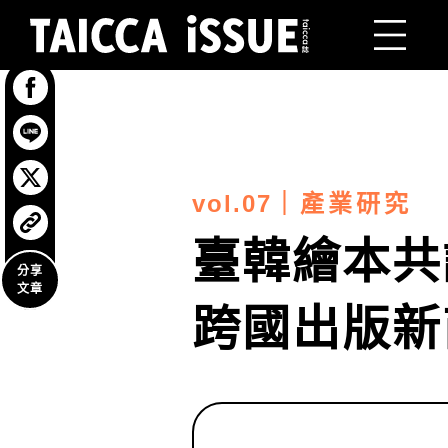
回到
頂端
vol.07
｜
產業研究
臺韓繪本共
分享
文章
跨國出版新