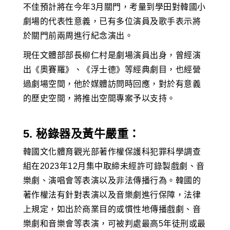
不佳預計將在今年3月關門，考量到學田對韓國小
劇場的代表性意義，已有多位演員及歌手表示將
於關門前兩周進行紀念演出。
現任文體部部長柳仁村是劇場演員出身，曾經演
出《奧賽羅》、《浮士德》等經典劇目，也經營
過劇場空間，他於媒體訪問時回應，對於有意義
的歷史空間，將推出空間專案予以支持。
5. 秘錄器及黃牛嚴重：
韓國文化體育觀光部著作權保護科犯罪科學調查
組在2023年12月集中取締未經許可錄製戲劇、音
樂劇、演唱會等表演以及非法傳播行為。韓國的
著作權法有針對表演以及音樂劇進行保障，法律
上規定，如出於商業目的或慣性地傳播戲劇、音
樂劇和音樂會等表演，可被判處最高5年徒刑或最