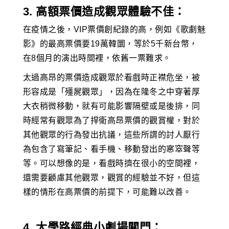
3. 高額票價造成觀眾體驗不佳：
在疫情之後，VIP票價創紀錄的高，例如《歌劇魅
影》的最高票價要19萬韓圜，等於5千新台幣，
在8個月的演出時間裡，依舊一票難求。
太過高昂的票價造成觀眾於看戲時正襟危坐，被
形容成是「殭屍觀眾」，因為在隆冬之中穿著厚
大衣稍微移動，就有可能影響隔壁或是後排，同
時經常有觀眾為了捍衛高昂票價的觀賞權，對於
其他觀眾的行為發出抗議，這些所謂的討人厭行
為包含了寫筆記、看手機、移動發出的窸窣聲等
等。可以想像的是，看戲時擠在很小的空間裡，
還需要顧慮其他觀眾，觀賞的經驗並不好，但這
樣的情形在高票價的前提下，可能難以改善。
4. 大學路經典小劇場關門：