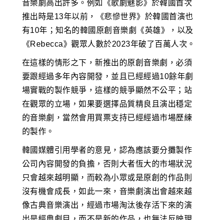
音樂劇高出許多。例如《歌劇魅影》於韓國首次
推出時是13年以前，《悲慘世界》於韓國首演也
有10年；知名的韓國原創音樂劇《英雄》，以及
《Rebecca》觀眾人數於2023年破了百萬人次。
在這樣的情形之下，新推出的原創音樂劇，必須
要跟經過多年內容開發，並且已經經過10餘年劇
場實戰的製作競爭，這樣的競爭顯然不公平；站
在觀眾的立場，如果要選擇品質精良且演出穩定
的音樂劇，當然會用買票支持已經經過市場歷練
的製作。
韓國媒體引用學者的意見，認為應該要分攤製作
公司內容開發的負擔，否則大者恆大的市場狀況
只會越來越明顯，而較為小眾或是原創的作品則
沒有機會成長，如此一來，音樂劇演出會越來越
像古典音樂演出，經過市場淘汰後存活下來的演
出是經典劇目，而不是新的作品，也無法反映現