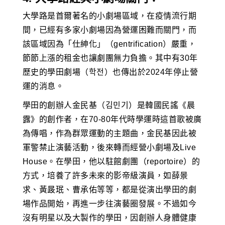
大學路是首爾著名的小劇場區域，在疫情流行期
間，已經有多家小劇場因為營運困難而關門，而
該區域因為「仕紳化」（gentrification）嚴重，
節節上漲的租金也讓劇團無力負擔。其中有30年
歷史的學田劇場（학전）也傳出於2024年停止營
運的消息。
學田的創辦人金民基（김민기）是韓國民謠《晨
露》的創作者，在70-80年代時學運時這首歌被廣
為傳唱，作為群眾運動的主題曲，金民基因此被
軍警禁止演藝活動，後來轉而經營小劇場及Live
House。在學田，他以駐館劇團（reportoire）的
方式，培養了許多未來的影帝級演員，如薛景
求、黃晸珉、曹承佑等等，都是從演出學田的劇
場作品開始，再進一步往演藝圈發展。不過如今
沒有明星以及大製作的學田，因創辦人身體健康