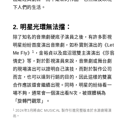
下人們的生活。
2. 明星光環無法擋：
除了知名的音樂劇硬底子演員之後，有許多影視
明星紛紛首度演出音樂劇，如朴寶劍演出的《Let
1
Me Fly》
，金裕貞以及庭沼珉雙主演演出《莎翁
情史》等，對於影視演員來說，音樂劇或舞台劇
的現場演出可以證明自己演技，而對於製作公司
而言，也可以達到行銷的目的，因此這樣的雙贏
合作應該還會繼續出現。同時，明星的紛絲看一
場不夠，通常會一個演出看N次，被媒體稱為
「旋轉門觀眾」。
1
2024年3月將由C MUSICAL 製作引進完整版本於水源劇場演
出。