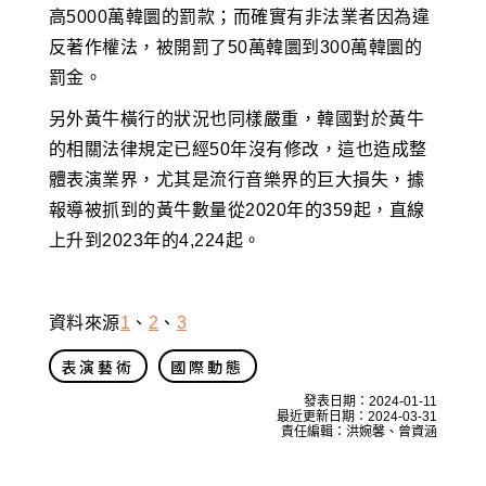
高5000萬韓圜的罰款；而確實有非法業者因為違
反著作權法，被開罰了50萬韓圜到300萬韓圜的
罰金。
另外黃牛橫行的狀況也同樣嚴重，韓國對於黃牛
的相關法律規定已經50年沒有修改，這也造成整
體表演業界，尤其是流行音樂界的巨大損失，據
報導被抓到的黃牛數量從2020年的359起，直線
上升到2023年的4,224起。
資料來源
1
、
2
、
3
表演藝術
國際動態
發表日期：
2024-01-11
最近更新日期：
2024-03-31
責任編輯：洪婉馨、曾資涵