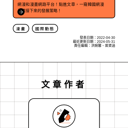
網漫和漫畫網路平台！點進文章，一窺韓國網漫
產業接下來的發展策略！
漫畫
國際動態
發表日期：
2022-04-30
最近更新日期：
2024-05-31
責任編輯：洪婉馨、曾資涵
文章作者