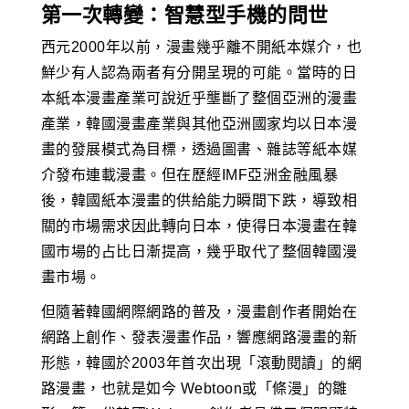
第一次轉變：智慧型手機的問世
西元2000年以前，漫畫幾乎離不開紙本媒介，也
鮮少有人認為兩者有分開呈現的可能。當時的日
本紙本漫畫產業可說近乎壟斷了整個亞洲的漫畫
產業，韓國漫畫產業與其他亞洲國家均以日本漫
畫的發展模式為目標，透過圖書、雜誌等紙本媒
介發布連載漫畫。但在歷經IMF亞洲金融風暴
後，韓國紙本漫畫的供給能力瞬間下跌，導致相
關的市場需求因此轉向日本，使得日本漫畫在韓
國市場的占比日漸提高，幾乎取代了整個韓國漫
畫市場。
但隨著韓國網際網路的普及，漫畫創作者開始在
網路上創作、發表漫畫作品，響應網路漫畫的新
形態，韓國於2003年首次出現「滾動閱讀」的網
路漫畫，也就是如今 Webtoon或「條漫」的雛