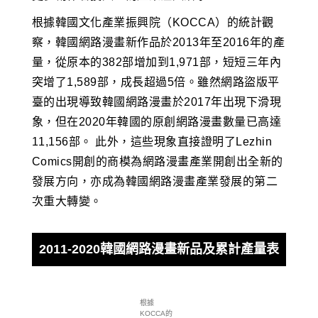
根據韓國文化產業振興院（KOCCA）的統計觀
察，韓國網路漫畫新作品於2013年至2016年的產
量，從原本的382部增加到1,971部，短短三年內
突增了1,589部，成長超過5倍。雖然網路盜版平
臺的出現導致韓國網路漫畫於2017年出現下滑現
象，但在2020年韓國的原創網路漫畫數量已高達
11,156部。 此外，這些現象直接證明了Lezhin
Comics開創的商模為網路漫畫產業開創出全新的
發展方向，亦成為韓國網路漫畫產業發展的第二
次重大轉變。
2011-2020韓國網路漫畫新品及累計產量表
根據
KOCCA的