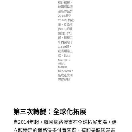
統計觀察，
韓國網路漫
畫新作品於
2013年至
2016年的產
量，從原本
的382部增
加到1,971
部，短短三
年內突增了
1,589部，
成長超過五
倍。Data
Sourse：
Allied
Market
Research，
拓墣產業研
究院整理
第三次轉變：全球化拓展
自2014年起，韓國網路漫畫在全球拓展市場，建
立起穩定的網路漫畫付費客群，這即是韓國漫畫