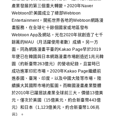
產業發展的第三個重大轉變。2020年Naver
Webtoon於美國成立了總部Webtoon
Entertainment，開拓世界各地的Webtoon網路漫
畫服務，在全球七十餘個國家或地區發布
Webtoon App及網站，光在2020年就創造了七千
餘萬的MAU（月活躍使用者數）成績。另一方
面，同為網路漫畫平臺的Kakao Page早於2019
年便已在韓國與日本網路漫畫市場創造近1兆元韓
圓（約新臺幣263億元）的營收紀錄，且當時已
成功進軍印尼市場。2020年Kakao Page繼續前
進泰國、臺灣、印度，以及中國大陸等市場，陸
續擴大其國際市場的藍圖。而韓國漫畫產業整體
於2010年已躍居該產業全球前三大，價値13億美
元，僅次於美國（15億美元，約合新臺幣443億
元）和日本（1,123億美元，約合新臺幣1.06兆
元）。