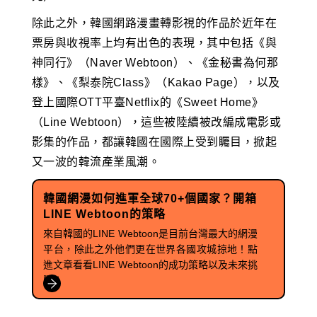
除此之外，韓國網路漫畫轉影視的作品於近年在
票房與收視率上均有出色的表現，其中包括《與
神同行》（Naver Webtoon）、《金秘書為何那
樣》、《梨泰院Class》（Kakao Page），以及
登上國際OTT平臺Netflix的《Sweet Home》
（Line Webtoon），這些被陸續被改編成電影或
影集的作品，都讓韓國在國際上受到矚目，掀起
又一波的韓流產業風潮。
韓國網漫如何進軍全球70+個國家？開箱
LINE Webtoon的策略
來自韓國的LINE Webtoon是目前台灣最大的網漫
平台，除此之外他們更在世界各國攻城掠地！點
進文章看看LINE Webtoon的成功策略以及未來挑
戰！