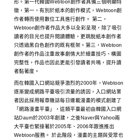
形。第一代韓國Webtoon創作者具備三個明顯特
徵，第一，有別於紙本的創作模式，Webtoon創
作者轉而使用數位工具進行創作。 第二，
Webtoon創作者作品大多以全彩呈現，除了吸引
讀者的目光也提升閱讀體驗，更跳脫紙本創作者
只透過黑白色創作的既有框架。第三，Webtoon
創作者的作品注重故事劇情大於繪畫技巧、構圖
完整性，作品也因此更能引發讀者共鳴，提升讀
者黏著度。
而在韓國入口網站競爭激烈的2000年，Webtoon
逐漸變成網路平臺吸引流量的誘因，入口網站業
者因此採用報章雜誌每日連載漫畫的模式創建了
「網路漫畫平臺」，這類平臺最初由韓國入口網
站Daum於2003年創建，之後Naver與Yahoo兩
大平臺也緊接著於2005年、2006年跟進推出
Webtoon服務。 於此階段，漫畫的主題與受眾也