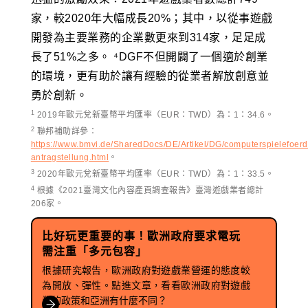
家，較2020年大幅成長20%；其中，以從事遊戲
開發為主要業務的企業數更來到314家，足足成
長了51%之多。 ⁴DGF不但開闢了一個適於創業
的環境，更有助於讓有經驗的從業者解放創意並
勇於創新。
1
2019年歐元兌新臺幣平均匯率（EUR：TWD）為：1：34.6。
2
聯邦補助詳參：
https://www.bmvi.de/SharedDocs/DE/Artikel/DG/computerspielefoer
antragstellung.html
。
3
2020年歐元兌新臺幣平均匯率（EUR：TWD）為：1：33.5。
4
根據《2021臺灣文化內容產頁調查報告》臺灣遊戲業者總計
206家。
比好玩更重要的事！
歐洲政府要求電玩
需注重「多元包容」
根據研究報告，歐洲政府對遊戲業營運的態度較
為開放、彈性。點進文章，看看歐洲政府對遊戲
業的政策和亞洲有什麼不同？