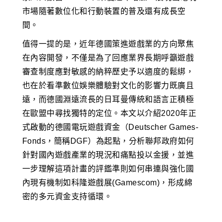
市場隨著數位化和行動裝置的普及還有成長空
間。
值得一提的是，近年德國策進遊戲業的方向聚焦
在內容開發，不僅是為了回應業界長期呼籲遊戲
審查制度應對敏感的納粹歷史予以適度的鬆綁，
也在於看準數位娛樂體驗對文化的影響力既廣且
遠，而德國淵遠流長的日耳曼傳統和語言正積極
在歐盟中尋找獨特的定位。本文以介紹2020年正
式啟動的德國電玩遊戲資金（Deutscher Games-
Fonds，簡稱DGF）為起點，分析聯邦政府如何
針對國內遊戲產業的現況和痛點投以金援，並進
一步理解這項計畫的評鑑準則如何串連與強化國
內現有機制如科隆遊戲展(Gamescom)，形成綿
密的多元資金支持循環。