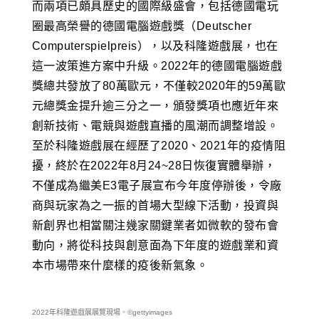
而兩項已頗具歷史的國際級盛會，包括德國電玩
圈最高榮譽的德國電腦遊戲獎（Deutscher
Computerspielpreis），以及科隆遊戲展，也在
這一波策進方案中升級。2022年的德國電腦遊戲
獎總共發放了80萬歐元，不僅較2020年的59萬歐
元總獎金提升逾三分之一，頒發獎項也應近年來
創新技術、電競與遊戲直播的風潮而調整增設。
至於科隆遊戲展在經歷了2020、2021年的疫情阻
擾，終於在2022年8月24~28日恢復實體舉辦，
不僅成為繼美E3電子展宣布今年度停辦後，令廠
商與玩家為之一振的首場大型線下活動，投資與
新創界也相當關注幾家關鍵業者如微軟的發布會
動向，將從科技與創意面為下年度的遊戲業和資
本市場帶來什麼樣的疫後新氣象。
2022年科隆遊戲展展覽現場。©gettyimages